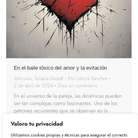
En el baile tóxico del amor y la evitación
Artículos
,
Terapia Gestalt
Por
Leticia Sanchez
2 de abril de 2024
Deja un comentario
En el universo de la pareja, las dinámicas pueden
ser tan complejas como fascinantes. Uno de los
patrones recurrentes que se observan es la
interacción entre los adictos al amor y los adictos
Valoro tu privacidad
a la evitación. Estos dos extremos, aparentemente
opuestos, a menudo se encuentran y entran en un
Utilizamos cookies propias y técnicas para asegurar el correcto