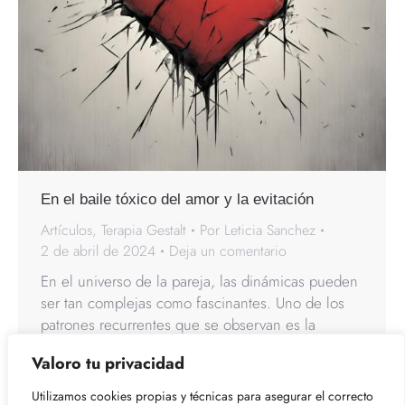
En el baile tóxico del amor y la evitación
Artículos
,
Terapia Gestalt
Por
Leticia Sanchez
2 de abril de 2024
Deja un comentario
En el universo de la pareja, las dinámicas pueden
ser tan complejas como fascinantes. Uno de los
patrones recurrentes que se observan es la
interacción entre los adictos al amor y los adictos
Valoro tu privacidad
a la evitación. Estos dos extremos, aparentemente
opuestos, a menudo se encuentran y entran en un
Utilizamos cookies propias y técnicas para asegurar el correcto