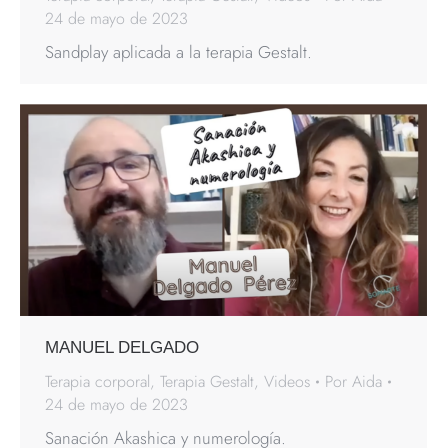
24 de mayo de 2023
Sandplay aplicada a la terapia Gestalt.
MANUEL DELGADO
Terapia corporal
,
Terapia Gestalt
,
Videos
Por
Aida
24 de mayo de 2023
Sanación Akashica y numerología.