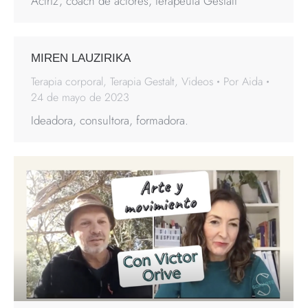
Actriz, coach de actores, terapeuta Gestalt
MIREN LAUZIRIKA
Terapia corporal
,
Terapia Gestalt
,
Videos
Por
Aida
24 de mayo de 2023
Ideadora, consultora, formadora.