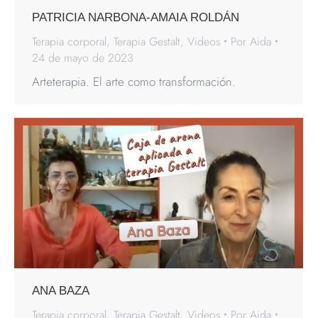
PATRICIA NARBONA-AMAIA ROLDÁN
Terapia corporal
,
Terapia Gestalt
,
Videos
Por
Aida
24 de mayo de 2023
Arteterapia. El arte como transformación.
ANA BAZA
Terapia corporal
,
Terapia Gestalt
,
Videos
Por
Aida