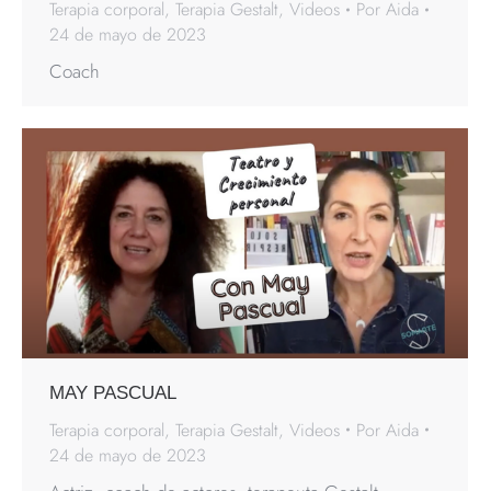
Terapia corporal
,
Terapia Gestalt
,
Videos
Por
Aida
24 de mayo de 2023
Coach
MAY PASCUAL
Terapia corporal
,
Terapia Gestalt
,
Videos
Por
Aida
24 de mayo de 2023