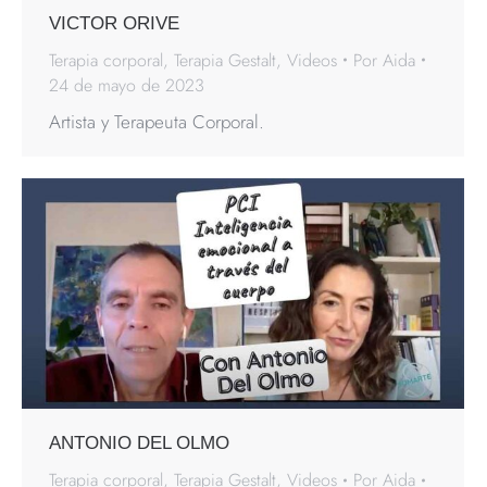
VICTOR ORIVE
Terapia corporal
,
Terapia Gestalt
,
Videos
Por
Aida
24 de mayo de 2023
Artista y Terapeuta Corporal.
ANTONIO DEL OLMO
Terapia corporal
,
Terapia Gestalt
,
Videos
Por
Aida