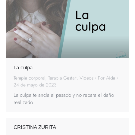
La culpa
Terapia corporal
,
Terapia Gestalt
,
Videos
Por
Aida
24 de mayo de 2023
La culpa te ancla al pasado y no repara el daño
realizado.
CRISTINA ZURITA